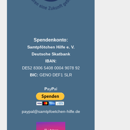
Spendenkonto:
Samtpfötchen Hilfe e. V.
Deutsche Skatbank
IBAN:
DE52 8306 5408 0004 9078 92
BIC:
GENO DEF1 SLR
P
ay
P
al
paypal@samtpfoetchen-hilfe.de