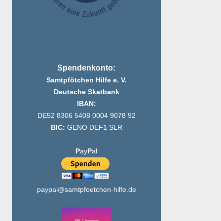
Spendenkonto:
Samtpfötchen Hilfe e. V.
Deutsche Skatbank
IBAN:
DE52 8306 5408 0004 9078 92
BIC:
GENO DEF1 SLR
P
ay
P
al
paypal@samtpfoetchen-hilfe.de