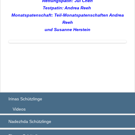
Rett
ungspatin: Jul Chen
Testpatin: Andrea Reeh
Monatspatenschaft: Teil-Monatspatenschaften Andrea
Reeh
und Susanne Herstein
Irinas Schützlinge
Videos
Nadezhda Schützlinge