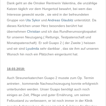
Dank geht an die Omsker Rentnerin Valentina, die unzählige
Katzen täglich vor dem Hungertod bewahrt, bei wem das
Interesse geweckt wurde , sie wird in der befreundeten
Gruppe von
Uta Sykor
und
Andreas Glaubitz
unterstützt. Da
dieses Kerlchen unser Herz besonders berührt hat
übernehmen
Christian
und ich das Rundherumsorglospaket
für unseren Neuzugang.( Rettungs, Testpatenschaft und
Monatspatenschaft) Er soll Guapo 2 ( der Zweite ) heissen
und wir sind
Lyudmila
sehr dankbar , das sie ihm auf unseren
Wunsch hin noch ein Plätzchen eingeräumt hat.
18.03.2018:
Auch Streunerkaterchen Guapo 2 musste zum Op. Termin
antreten , kommende Nachwuchszeugung konnte erfolgreich
unterbunden werden. Unser Guapo benötigt auch noch
einiges an Zeit, Pflege und guter Ernährung, um seinen
Fellzustand zu verbessern, er ist noch immer in der Klinik