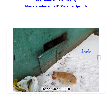
Testpatenschaft:
Jes Sy
Monatspatenschaft:
Melanie Sporidi
Dezember 2019
er 2019