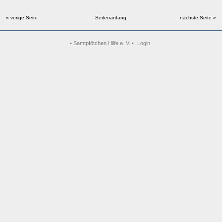
« vorige Seite
Seitenanfang
nächste Seite »
• Samtpfötchen Hilfe e. V. •
Login