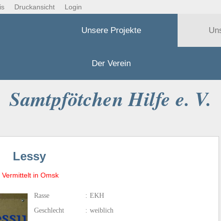
is
Druckansicht
Login
Unsere Projekte
Un
Der Verein
Samtpfötchen Hilfe e. V.
Lessy
Vermittelt in Omsk
Rasse
:
EKH
Geschlecht
:
weiblich