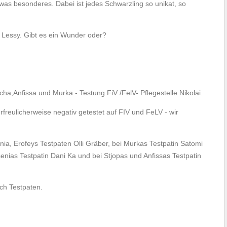
was besonderes. Dabei ist jedes Schwarzling so unikat, so
r Lessy. Gibt es ein Wunder oder?
cha,Anfissa und Murka - Testung FiV /FelV- Pflegestelle Nikolai.
freulicherweise negativ getestet auf FIV und FeLV - wir
nia, Erofeys Testpaten
Olli Gräber
, bei Murkas Testpatin
Satomi
senias Testpatin
Dani Ka
und bei Stjopas und Anfissas Testpatin
ch Testpaten.