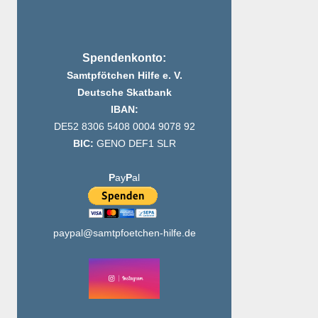
Spendenkonto:
Samtpfötchen Hilfe e. V.
Deutsche Skatbank
IBAN:
DE52 8306 5408 0004 9078 92
BIC:
GENO DEF1 SLR
P
ay
P
al
paypal@samtpfoetchen-hilfe.de