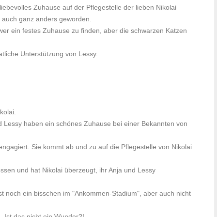
iebevolles Zuhause auf der Pflegestelle der lieben Nikolai
st auch ganz anders geworden.
hwer ein festes Zuhause zu finden, aber die schwarzen Katzen
atliche Unterstützung von Lessy.
kolai.
d Lessy haben ein schönes Zuhause bei einer Bekannten von
 engagiert. Sie kommt ab und zu auf die Pflegestelle von Nikolai
ossen und hat Nikolai überzeugt, ihr Anja und Lessy
 ist noch ein bisschen im "Ankommen-Stadium", aber auch nicht
. Ist das nicht ein Wunder?!