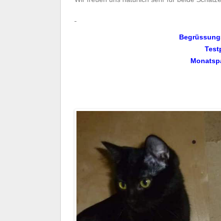
Begrüssungs
Test
Monatspa