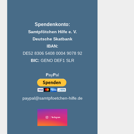
Spendenkonto:
Samtpfötchen Hilfe e. V.
Deutsche Skatbank
IBAN:
DE52 8306 5408 0004 9078 92
BIC:
GENO DEF1 SLR
Oktober 2
P
ay
P
al
paypal@samtpfoetchen-hilfe.de