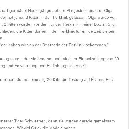
sche Tigermädel Neuzugänge auf der Pflegestelle unserer Olga.
er hat jemand Kitten in der Tierklinik gelassen. Olga wurde von
n. 2 Kitten wurden vor der Tür der Tierklinik in einer Box im Stich
hlagen, die Kitten dürfen in der Tierklinik für einige Zeit bleiben,
n.
ilder haben wir von der Besitzerin der Tierklinik bekommen."
ttungspaten, der sie benennt und mit einer Einmalzahlung von 20
fung und Entwurmung und Entflohung sicherstellt.
freuen, der mit einmalig 20 € ihr die Testung auf Fiv und Felv
unserer Tiger Schwestern, denn sie wurden gerade gemeinsam
gezogen. Wieviel Glück die Mädels haben.