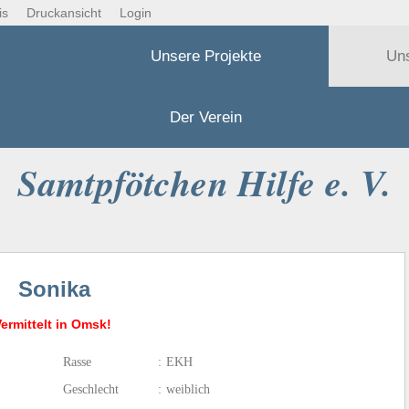
is
Druckansicht
Login
Unsere Projekte
Un
Der Verein
Samtpfötchen Hilfe e. V.
Sonika
ermittelt in Omsk!
Rasse
:
EKH
Geschlecht
:
weiblich