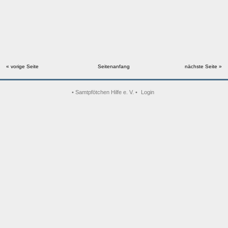
« vorige Seite
Seitenanfang
nächste Seite »
• Samtpfötchen Hilfe e. V. •
Login