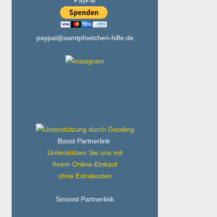
P
ay
P
al
paypal@samtpfoetchen-hilfe.de
Boost Partnerlink
Unterstützen Sie uns mit
Ihrem Online-Einkauf
ohne Extrakosten
Smoost Partnerlink