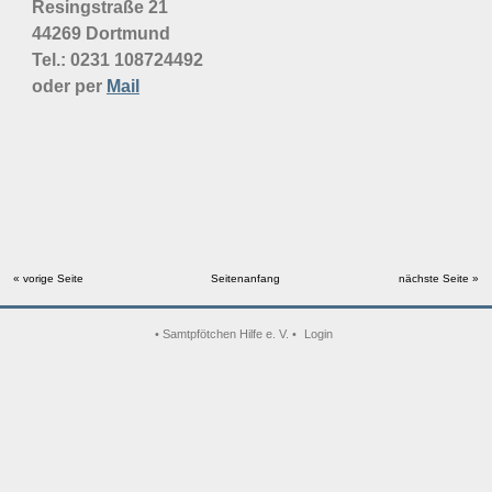
Resingstraße 21
44269 Dortmund
Tel.: 0231
108724492
oder per
Mail
« vorige Seite
Seitenanfang
nächste Seite »
• Samtpfötchen Hilfe e. V. •
Login