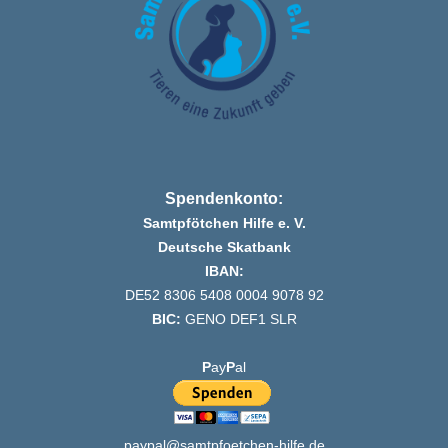
Spendenkonto:
Samtpfötchen Hilfe e. V.
Deutsche Skatbank
IBAN:
DE52 8306 5408 0004 9078 92
BIC:
GENO DEF1 SLR
P
ay
P
al
paypal@samtpfoetchen-hilfe.de