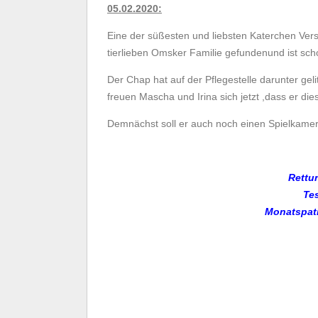
05.02.2020:
Eine der süßesten und liebsten Katerchen Vers
tierlieben Omsker Familie gefundenund ist s
Der Chap hat auf der Pflegestelle darunter g
freuen Mascha und Irina sich jetzt ,dass er di
Demnächst soll er auch noch einen Spielkam
Rettu
Te
Monats
pat