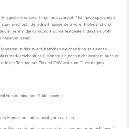
legestelle unserer Irina. Irina schreibt :" Ich habe spielenden
stark erschöpft, dehydriert ,ausserdem voller Flöhe sind und
die Tiere in die Klinik, dort wurde festgestellt, dass sie wohl
n haben mussten.
 Monaten ist das zweite Kätzchen welches Irina spielenden
lls stark erschöpft ca.6 Monate alt ,noch nicht kastriert, auch er
s erfolgte Testung auf Fiv und FelV war zum Glück negativ
eil vom dominanten Rotfüchschen .
 den Menschen und ist nicht gerne alleine.
der Mama getrennt wurde,er ist unsicher und er braucht eine "