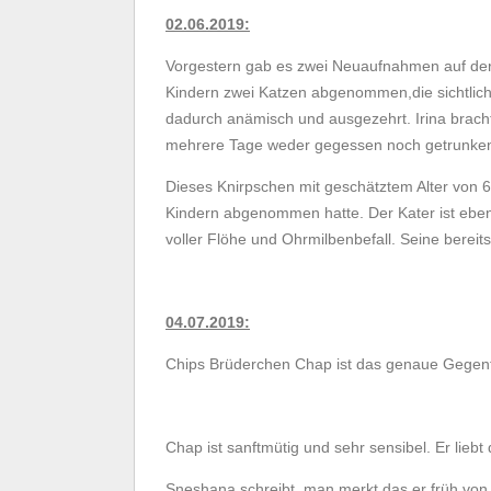
02.06.2019:
Vorgestern gab es zwei Neuaufnahmen auf der Pf
Kindern zwei Katzen abgenommen,die sichtlich 
dadurch anämisch und ausgezehrt. Irina brachte 
mehrere Tage weder gegessen noch getrunke
Dieses Knirpschen mit geschätztem Alter von 6
Kindern abgenommen hatte. Der Kater ist ebenfa
voller Flöhe und Ohrmilbenbefall. Seine bereit
04.07.2019:
Chips Brüderchen Chap ist das genaue Gegent
Chap ist sanftmütig und sehr sensibel. Er liebt
Sneshana schreibt, man merkt das er früh von 