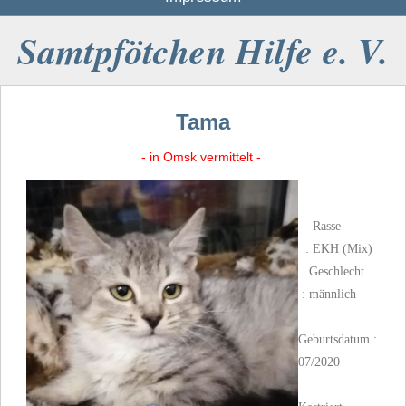
Samtpfötchen Hilfe e. V.
Tama
- in Omsk vermittelt -
Rasse
: EKH (Mix)
Geschlecht
: männlich
Geburtsdatum :
07/2020