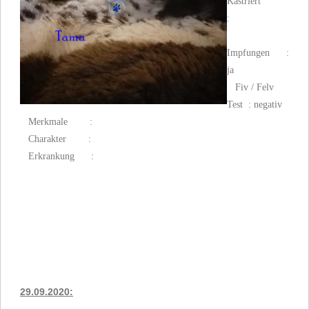
Kastriert
:
Impfungen :
ja
Fiv / Felv
Test : negativ
Merkmale :
Charakter :
Erkrankung :
29.09.2020: