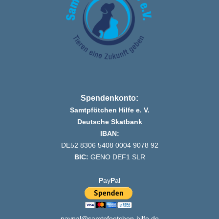
Spendenkonto:
Samtpfötchen Hilfe e. V.
Deutsche Skatbank
IBAN:
DE52 8306 5408 0004 9078 92
BIC:
GENO DEF1 SLR
P
ay
P
al
paypal@samtpfoetchen-hilfe.de